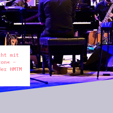
cht mit
ton« –
der HMTM