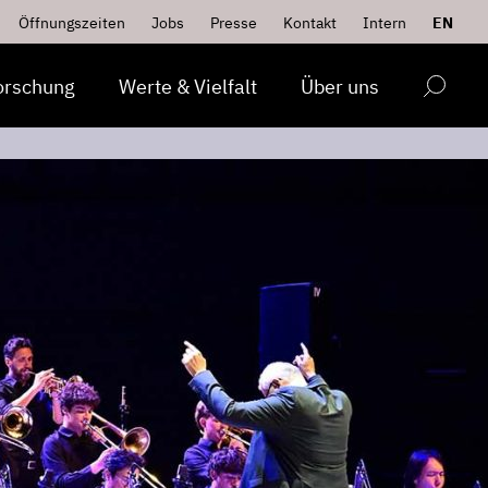
Öffnungszeiten
Jobs
Presse
Kontakt
Intern
EN
orschung
Werte & Vielfalt
Über uns