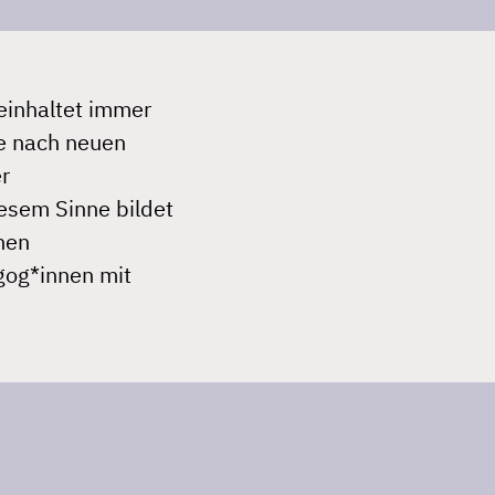
einhaltet immer
he nach neuen
r
esem Sinne bildet
hen
gog*innen mit