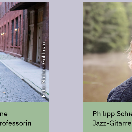
Foto: Michael Goldman
yne
Philipp Sch
rofessorin
Jazz-Gitarre