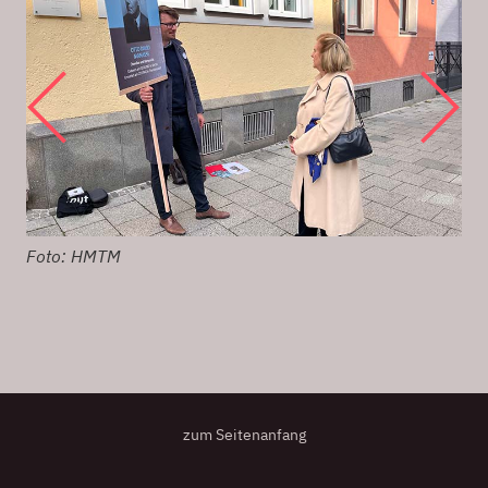
Foto: HMTM
Fo
zum Seitenanfang