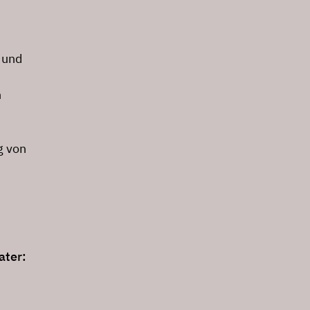
 und
n
g von
ater: