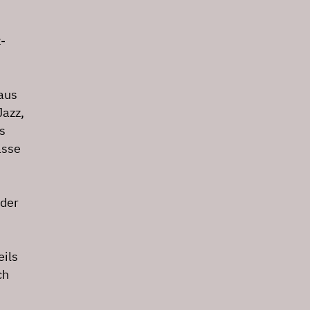
-
aus
Jazz,
s
asse
 der
eils
ch