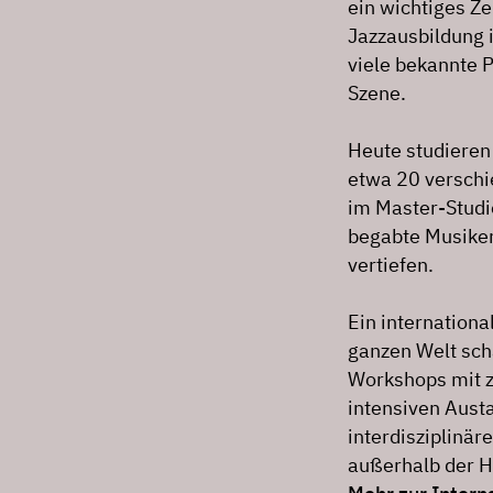
ein wichtiges Ze
Jazzausbildung i
viele bekannte 
Szene.
Heute studieren
etwa 20 verschi
im Master-Studi
begabte Musiker
vertiefen.
Ein internationa
ganzen Welt scha
Workshops mit z
intensiven Aust
interdisziplinär
außerhalb der H