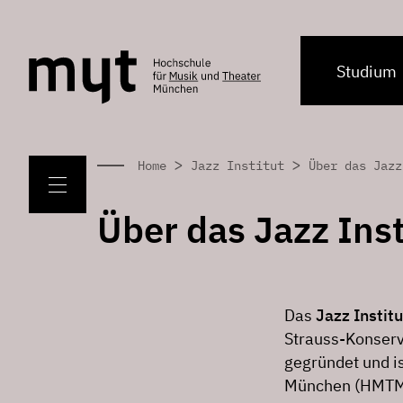
Studium
>
>
Home
Jazz Institut
Über das Jazz
Über das Jazz Inst
Das
Jazz Institu
Strauss-Konser
gegründet und is
München (HMTM),