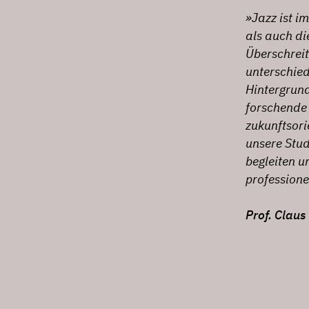
»Jazz ist i
als auch di
Überschrei
unterschie
Hintergrund
forschende
zukunftsori
unsere Stud
begleiten u
profession
Prof. Claus 