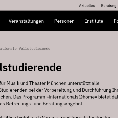
Aktuelles
Beratung
Veranstaltungen
Personen
Institute
F
ationale Vollstudierende
llstudierende
für Musik und Theater München unterstützt alle
 Studierenden bei der Vorbereitung und Durchführung Ih
nchen. Das Programm »internationals@home« bietet da
hes Betreuungs- und Beratungsangebot.
l Office bietet nach Vereinbarung Sprechstunden für