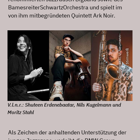
BamesreiterSchwartzOrchestra und spielt im
von ihm mitbegründeten Quintett Ark Noir.
F
o
t
o
s
:
R
.
D
o
m
b
r
o
w
s
k
i
,
U
.
e
u
m
a
n
n
-
C
o
s
e
l
,
G
.
S
t
i
r
n
w
e
i
N
ß
V.l.n.r.: Shuteen Erdenebaatar, Nils Kugelmann und
Moritz Stahl
Als Zeichen der anhaltenden Unterstützung der