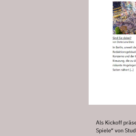
Als Kickoff prä
Spiele“ von Stud