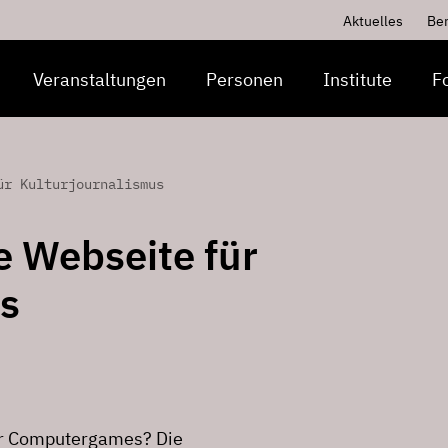
Aktuelles
Be
Veranstaltungen
Personen
Institute
F
ür Kulturjournalismus
e Webseite für
s
ür Computergames? Die