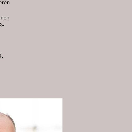
eren
nnen
R-
4.