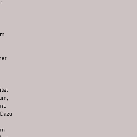
r
im
her
ität
ium,
nt.
»Dazu
im