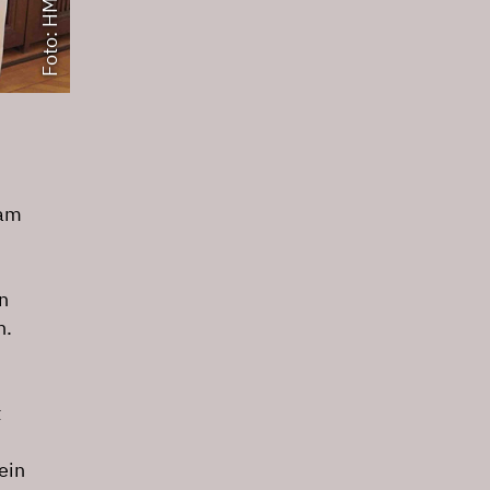
Foto: HMTM
 am
n
n.
t
ein