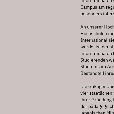
internationalen 
Campus am regul
besonders intere
An unserer Hoch
Hochschulen inn
Internationalis
wurde, ist der 
internationalen
Studierenden we
Studiums im Aus
Bestandteil ihre
Die Gakugei Uni
vier staatlichen
ihrer Gründung h
der pädagogisch
japanischen Min