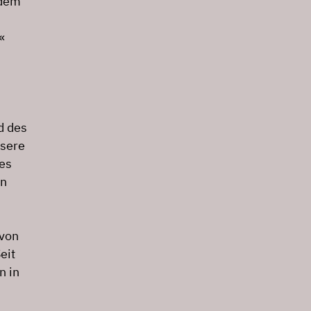
 dem
«
d des
nsere
es
en
 von
eit
n in