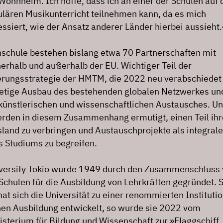
Wohnheim. Ich hoffe, dass ich an einer der Schulen auf
ären Musikunterricht teilnehmen kann, da es mich
ssiert, wie der Ansatz anderer Länder hierbei aussieht.
schule bestehen bislang etwa 70 Partnerschaften mit
erhalb und außerhalb der EU. Wichtiger Teil der
ierungsstrategie der HMTM, die 2022 neu verabschiedet
stetige Ausbau des bestehenden globalen Netzwerkes un
 künstlerischen und wissenschaftlichen Austausches. U
rden in diesem Zusammenhang ermutigt, einen Teil ihr
land zu verbringen und Austauschprojekte als integral
s Studiums zu begreifen.
versity Tokio wurde 1949 durch den Zusammenschluss
 Schulen für die Ausbildung von Lehrkräften gegründet. S
at sich die Universität zu einer renommierten Institutio
en Ausbildung entwickelt, so wurde sie 2022 vom
isterium für Bildung und Wissenschaft zur »Flaggschiff