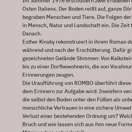
Im Sommer 1976 erschüttern zwei Erdbeben d
Osten Italiens. Der Boden reißt auf, ganze D
begraben Menschen und Tiere. Die Folgen der
in Mensch, Natur und Landschaft ein. Die Zeit t
Danach.
Esther Kinsky rekonstruiert in ihrem Roman d
während und nach der Erschütterung. Dafür g
gezeichneten Gelände Stimmen: Von Kalkstei
bis zu einer Dorfbewohnerin, die von Vorahn
Erinnerungen zeugen.
Die Uraufführung von ROMBO überführt diese Te
dem Erinnern zur Aufgabe wird: Inwiefern ver
die selbst den Boden unter den Füßen als unbe
menschliche Vertrauen in eine sichere Umwel
Verlust einer bestehenden Ordnung um? Welch
Bruch und wie lassen sich aus ihm neue Forme