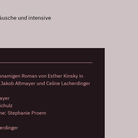
äusche und intensive
namigen Roman von Esther Kinsky in
 Jakob Altmayer und Celine Lacherdinger
mayer
Schulz
ne: Stephanie Proem
erdinger