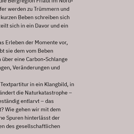
ie Bergregion Friaul im Nord-
örfer werden zu Trümmern und
 kurzen Beben schreiben sich
eilt sich in ein Davor und ein
as Erleben der Momente vor,
ibt sie dem vom Beben
n über eine Carbon-Schlange
ungen, Veränderungen und
xtpartitur in ein Klangbild, in
ändert die Naturkatastrophe –
ständig entlarvt – das
t? Wie gehen wir mit dem
e Spuren hinterlässt der
n des gesellschaftlichen