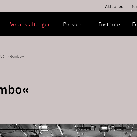
Aktuelles
Be
Veranstaltungen
Personen
Institute
F
t: »Rombo«
ombo«