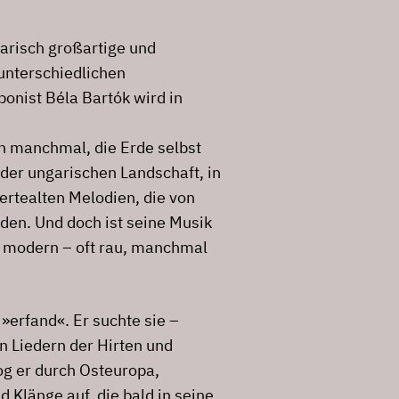
arisch großartige und
nterschiedlichen
onist Béla Bartók wird in
n manchmal, die Erde selbst
 der ungarischen Landschaft, in
ertealten Melodien, die von
den. Und doch ist seine Musik
n, modern – oft rau, manchmal
»erfand«. Er suchte sie –
n Liedern der Hirten und
og er durch Osteuropa,
 Klänge auf, die bald in seine