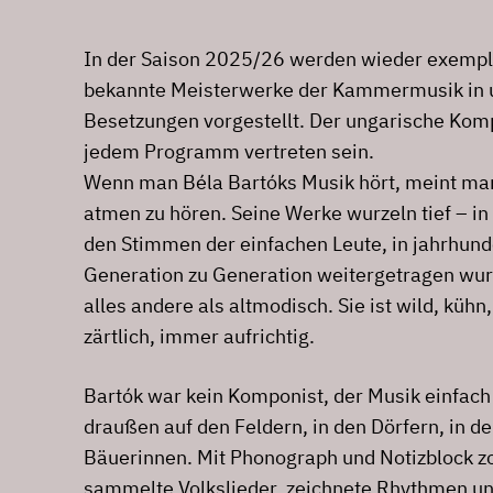
In der Saison 2025/26 werden wieder exempl
bekannte Meisterwerke der Kammermusik in u
Besetzungen vorgestellt. Der ungarische Komp
jedem Programm vertreten sein.
Wenn man Béla Bartóks Musik hört, meint ma
atmen zu hören. Seine Werke wurzeln tief – in
den Stimmen der einfachen Leute, in jahrhund
Generation zu Generation weitergetragen wur
alles andere als altmodisch. Sie ist wild, küh
zärtlich, immer aufrichtig.
Bartók war kein Komponist, der Musik einfach 
draußen auf den Feldern, in den Dörfern, in de
Bäuerinnen. Mit Phonograph und Notizblock z
sammelte Volkslieder, zeichnete Rhythmen und