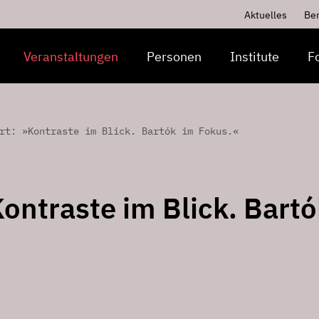
Aktuelles
Be
Veranstaltungen
Personen
Institute
F
rt: »Kontraste im Blick. Bartók im Fokus.«
ontraste im Blick. Bartó