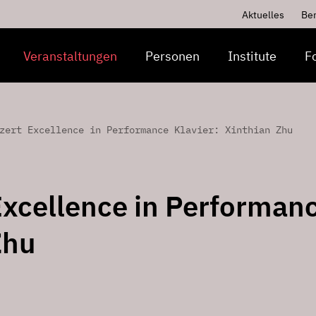
Aktuelles
Be
Veranstaltungen
Personen
Institute
F
zert Excellence in Performance Klavier: Xinthian Zhu
xcellence in Performan
Zhu