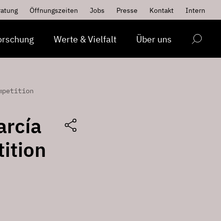
ratung
Öffnungszeiten
Jobs
Presse
Kontakt
Intern
orschung
Werte & Vielfalt
Über uns
mpetition
arcía
ition