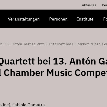
Aktuelles
Be
Veranstaltungen
Personen
Institute
F
ei 13. Antón García Abril International Chamber Music Co
 Quartett bei 13. Antón G
al Chamber Music Compet
oline), Fabiola Gamarra