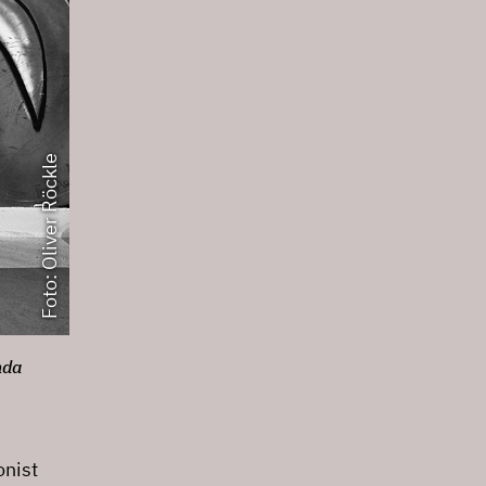
Foto: Oliver Röckle
nda
onist