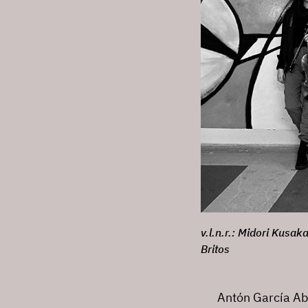
v.l.n.r.: Midori Kusa
Britos
Antón García Ab