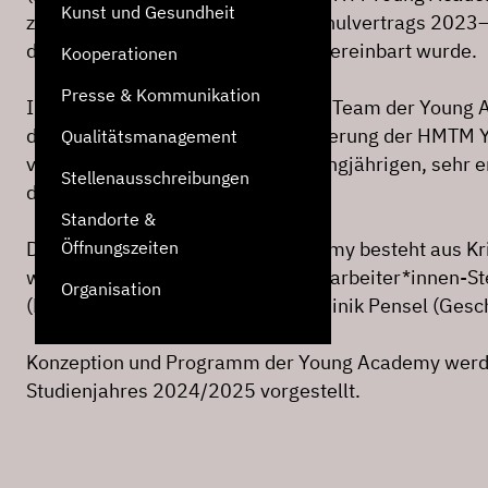
Kunst und Gesundheit
zentralen Leitprojekte des Hochschulvertrags 2023
dem Freistaat Bayern und HMTM vereinbart wurde.
Kooperationen
Presse & Kommunikation
In den nächsten Monaten wird das Team der Young 
den Aufbau und die Institutionalisierung der HMT
Qualitätsmanagement
vornehmen, aufbauend auf dem langjährigen, sehr e
Stellenausschreibungen
der bisherigen Jugendakademie.
Standorte &
Das Team der HMTM Young Academy besteht aus Kris
Öffnungszeiten
weiteren, noch zu besetzenden Mitarbeiter*innen-Ste
Organisation
(Künstlerische Leitung) sowie Dominik Pensel (Gesc
Konzeption und Programm der Young Academy werd
Studienjahres 2024/2025 vorgestellt.