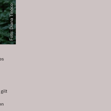
Foto: Diana Tinoco
es
gilt
en