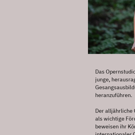
Das Opernstudio
junge, herausr
Gesangsausbildu
heranzuführen.
Der alljährlich
als wichtige F
beweisen ihr Kö
internationaler