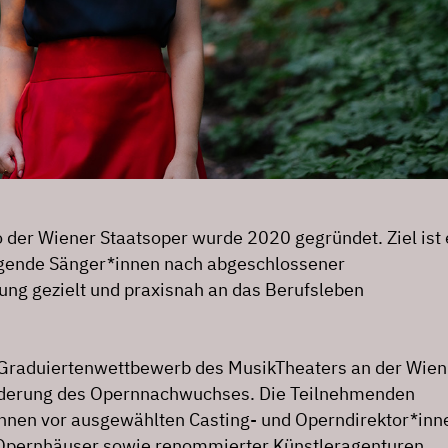
 der Wiener Staatsoper wurde 2020 gegründet. Ziel ist 
agende Sänger*innen nach abgeschlossener
ng gezielt und praxisnah an das Berufsleben
e Graduiertenwettbewerb des MusikTheaters an der Wien 
örderung des Opernnachwuchses. Die Teilnehmenden
nnen vor ausgewählten Casting- und Operndirektor*inn
 Opernhäuser sowie renommierter Künstleragenturen.