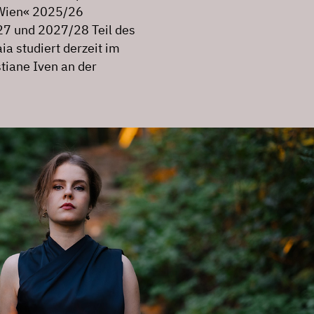
 Wien« 2025/26
27 und 2027/28 Teil des
a studiert derzeit im
tiane Iven an der