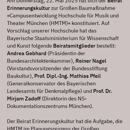
Am Donnerstag, 22. Mai 2025 hat sich der
Beirat
Erinnerungskultur
zur Großen Baumaßnahme
»Campusentwicklung Hochschule für Musik und
Theater München (HMTM)« konstituiert. Auf
Vorschlag unserer Hochschule hat das
Bayerische Staatsministerium für Wissenschaft
und Kunst folgende
Beiratsmitglieder
bestellt:
Andrea Gebhard
(Präsidentin der
Bundesarchitektenkammer),
Reiner Nagel
(Vorstandsvorsitzender der Bundesstiftung
Baukultur),
Prof. Dipl.-Ing. Mathias Pfeil
(Generalkonservator des Bayerischen
Landesamts für Denkmalpflege) und
Prof. Dr.
Mirjam Zadoff
(Direktorin des NS-
Dokumentationszentrums München).
Der Beirat Erinnerungskultur hat die Aufgabe, die
HMTM im Planungsprozess der Großen