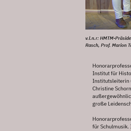
v.l.n.r: HMTM-Präsiden
Rasch, Prof. Marion T
Honorarprofess
Institut für His
Institutsleiteri
Christine Schorn
außergewöhnlich
große Leidenscha
Honorarprofess
für Schulmusik. I