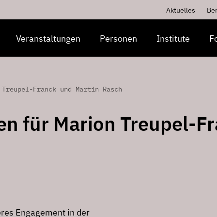
Aktuelles
Be
Veranstaltungen
Personen
Institute
F
 Treupel-Franck und Martin Rasch
n für Marion Treupel-F
eres Engagement in der