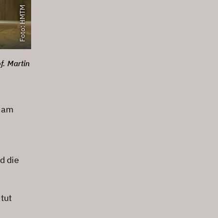
Foto: HMTM
f. Martin
e am
d die
itut