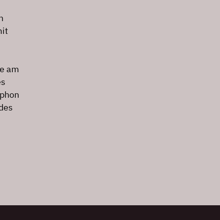
n
it
le am
es
ophon
 des