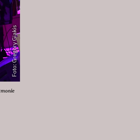
Foto: Gregory Giakis
armonie