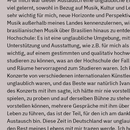
»Für mich war dieser Austausch eine unglaubliche E
viel gelernt, sowohl in Bezug auf Musik, Kultur und 
sehr wichtig für mich, neue Horizonte und Perspektiv
Musik außerhalb meines Landes kennenzulernen, wie
brasilianischen Musik über Brasilien hinaus zu entd
Hochschule: Es ist eine unglaubliche Umgebung, mit
Unterstützung und Ausstattung, wie z.B. für mich als 
wichtig, auf einem gestimmten und qualitativ hochw
studieren zu können, was an der Hochschule der Fall 
und Räume hervorragend zum Studieren waren. Ich
Konzerte von verschiedenen internationalen Künstle
unglaublich waren, und das Beste war natürlich Ivan
des Konzerts mit ihm sagte, ich hätte mir nie vorstel
spielen, zu proben und auf derselben Bühne zu stehen
vorstellen können, mehrere Gespräche mit ihm über
Leben zu führen, das ist der Teil, für den ich am dan
Austausch bin. Diese Zeit in Deutschland war unglaub
den Rest meines Lebens mit mir tragen werde. Ich ho