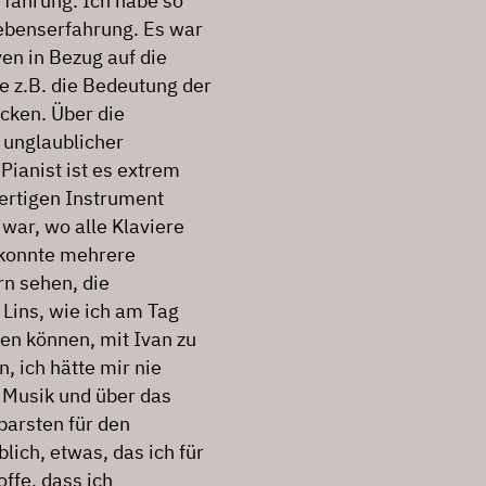
rfahrung. Ich habe so
Lebenserfahrung. Es war
en in Bezug auf die
 z.B. die Bedeutung der
ecken. Über die
 unglaublicher
Pianist ist es extrem
ertigen Instrument
war, wo alle Klaviere
 konnte mehrere
rn sehen, die
 Lins, wie ich am Tag
len können, mit Ivan zu
, ich hätte mir nie
 Musik und über das
kbarsten für den
lich, etwas, das ich für
ffe, dass ich