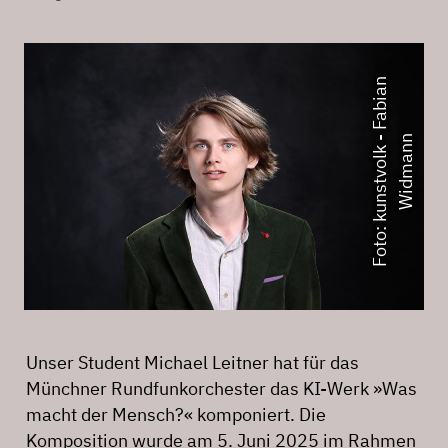
F
o
t
o
:
k
u
n
s
t
v
o
l
k
F
a
b
i
a
n
W
i
d
m
a
n
-
n
Unser Student Michael Leitner hat für das
Münchner Rundfunkorchester das KI-Werk »Was
macht der Mensch?« komponiert. Die
Komposition wurde am 5. Juni 2025 im Rahmen