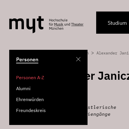
Studium
>
>
Home
Personen
Alexander Jani
Personen
Alexander Janic
Personen A-Z
Alumni
Lehrbeauftragter für
Ehrenwürden
Institut für künstlerische
Freundeskreis
Instrumentalstudiengänge