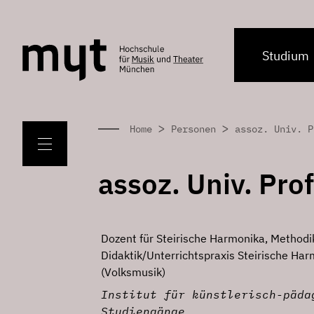
Studium
>
>
Home
Personen
assoz. Univ. P
assoz. Univ. Pro
Dozent für Steirische Harmonika, Methodik
Didaktik/Unterrichtspraxis Steirische Ha
(Volksmusik)
Institut für künstlerisch-päda
Studiengänge