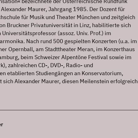
ensation« bezeichnete der Österreichische Rundfunk
n Alexander Maurer, Jahrgang 1985. Der Dozent für
hschule für Musik und Theater München und zeitgleich
n Bruckner Privatuniversität in Linz, habilitierte sich
 Universitätsprofessor (assoz. Univ. Prof.) im
Harmonika. Nach rund 500 gespielten Konzerten (u.a. im
er Opernball, am Stadttheater Meran, im Konzerthaus
Hamburg, beim Schweizer Alpentöne Festival sowie im
k), zahlreichen CD-, DVD-, Radio- und
en etablierten Studiengängen an Konservatorium,
t sich Alexander Maurer, diesen Meilenstein erfolgreich
er