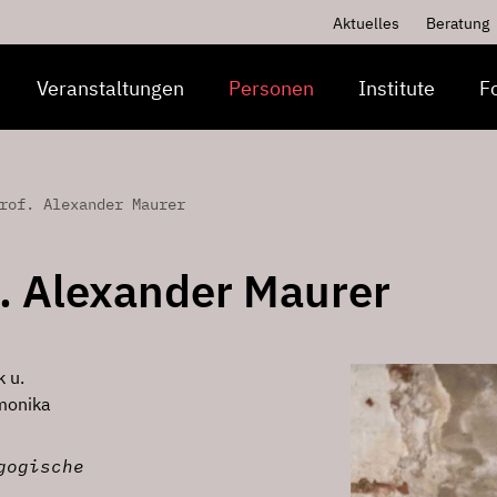
Aktuelles
Beratung
Veranstaltungen
Personen
Institute
F
rof. Alexander Maurer
f. Alexander Maurer
 u.
rmonika
gogische