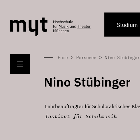
Studium
>
>
Home
Personen
Nino Stübinger
Nino Stübinger
Lehrbeauftragter für Schulpraktisches Kla
Institut für Schulmusik