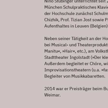
Nino Stübinger unterrichtet sei
München Schulpraktisches Klavie
der Hochschule zunächst Schulmu
Chizhik, Prof. Tizian Jost sowie
Aufenthaltes in Leuven (Belgien)
Neben seiner Tätigkeit an der Ho
bei Musical- und Theaterprodukt
Manitu«, »Hair«, etc.), am Volkst
Stadttheater Ingolstadt (»Der kl
Außerdem begleitet er Chöre, wi
Improvisationstheatern (u.a. »fas
Begleiter von Musikkabaretten.
2014 war er Preisträger beim Bu
Weimar.