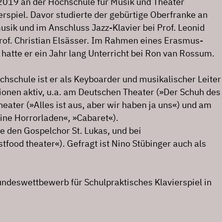
t 2019 an der Hochschule für Musik und Theater
rspiel. Davor studierte der gebürtige Oberfranke an
sik und im Anschluss Jazz-Klavier bei Prof. Leonid
 Prof. Christian Elsässer. Im Rahmen eines Erasmus-
 hatte er ein Jahr lang Unterricht bei Ron van Rossum.
chschule ist er als Keyboarder und musikalischer Leiter
ionen aktiv, u.a. am Deutschen Theater (»Der Schuh des
heater (»Alles ist aus, aber wir haben ja uns«) und am
eine Horrorladen«, »Cabaret«).
e den Gospelchor St. Lukas, und bei
tfood theater«). Gefragt ist Nino Stübinger auch als
ndeswettbewerb für Schulpraktisches Klavierspiel in