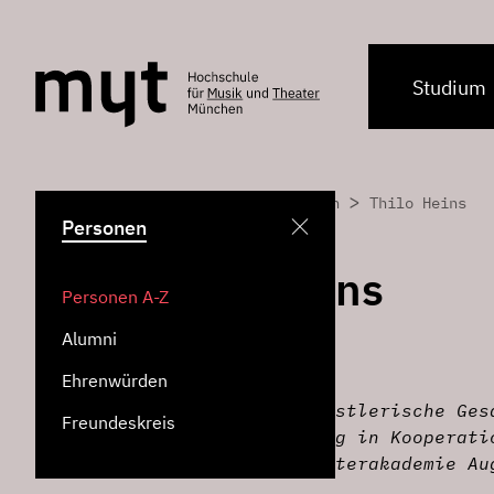
Studium
>
>
Home
Personen
Thilo Heins
Personen
Thilo Heins
Personen A-Z
Alumni
Lehrbeauftragter für
Ehrenwürden
Institut für künstlerische Ges
Freundeskreis
Theaterausbildung in Kooperati
Bayerischen Theaterakademie Au