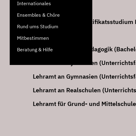
Internationales
Jazz (Master)
Ensembles & Chöre
Weiterbildendes Zertifikatsstudium 
Rund ums Studium
Jungstudium Musik
Mitbestimmen
Elementare Musikpädagogik (Bachelo
Beratung & Hilfe
Lehramt an Gymnasien (Unterrichtsf
Lehramt an Gymnasien (Unterrichtsf
Lehramt an Realschulen (Unterricht
Lehramt für Grund- und Mittelschule