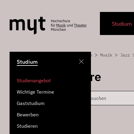
Studium
>
>
>
Home
Studiengänge
Musik
Jazz
Studium
Jazz-Gitarre
Studienangebot
Wichtige Termine
Gaststudium
Bewerben
Studieren
Jazz (Bachelor)