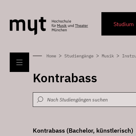
Studium
>
>
>
Home
Studiengänge
Musik
Instr
Kontrabass
Kontrabass (Bachelor, künstlerisch)