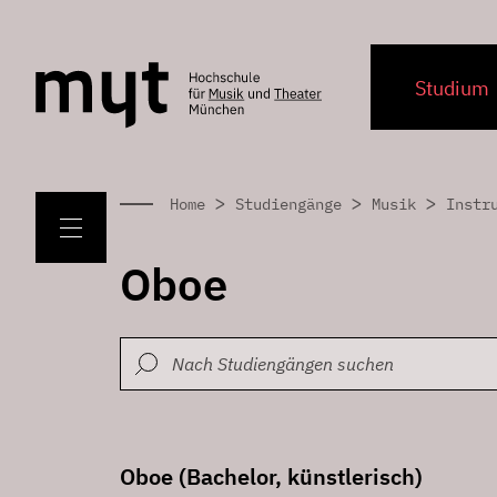
Studium
>
>
>
Home
Studiengänge
Musik
Instr
Oboe
Oboe (Bachelor, künstlerisch)