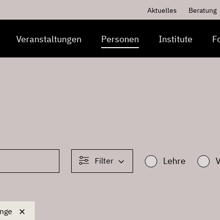
Aktuelles
Beratung
Veranstaltungen
Personen
Institute
F
Lehre
Filter
änge
änge
Institut 2: Ballett-Akademie
Institut 3: Künst