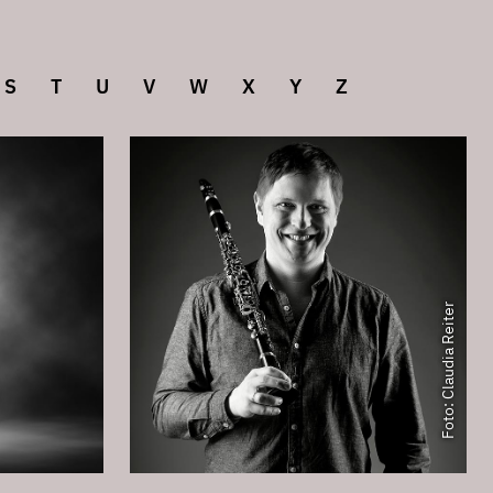
henmusik
Institut 7: Jazz
S
T
U
V
W
X
Y
Z
titut 10: Kulturmanagement und Medien
hek
Foto: Claudia Reiter