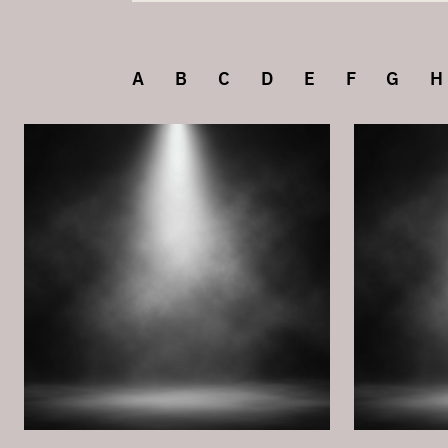
Institut 4: Künstlerisch-pädagogische S
A
B
C
D
E
F
G
H
Institut 8: Historische Aufführungspraxis
Institut 11: Musikwissenschaften
I