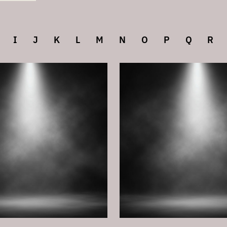
tudiengänge
Institut 5: Schulmusik
Institut 6: Kirc
I
J
K
L
M
N
O
P
Q
R
Institut 9: Neue Musik/Komposition/Dirigieren
Ins
nstitut 12: HMTM Young Academy
Wavelab
Bibliot