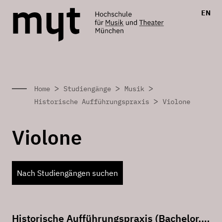
EN
>
>
>
Home
Studiengänge
Musik
>
Historische Aufführungspraxis
Violone
Violone
Nach Studiengängen suchen
Historische Aufführungspraxis (Bachelor, künstlerisch)